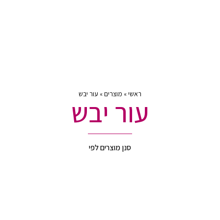
ראשי
»
מוצרים
»
עור יבש
עור יבש
סנן מוצרים לפי
לפי צורך
לפי סדרה
לפי סוג
י השמש וזיהום אוויר
הזנה
זוהר
טיהור וכיווץ נקבוביות
לחות
 פרא רפואית
עור יבש